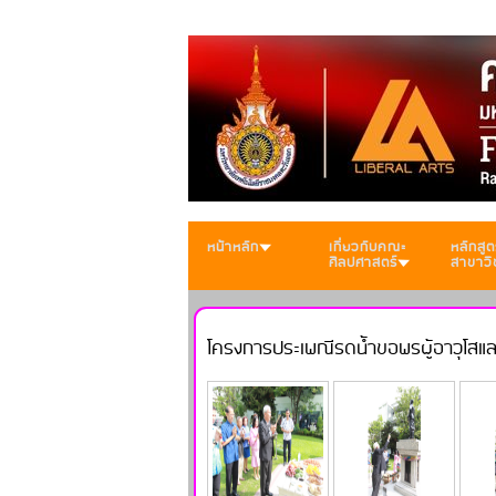
หน้าหลัก
เกี่ยวกับคณะ
หลักสูต
ศิลปศาสตร์
สาขาวิ
โครงการประเพณีรดน้ำขอพรผู้อาวุโสและ