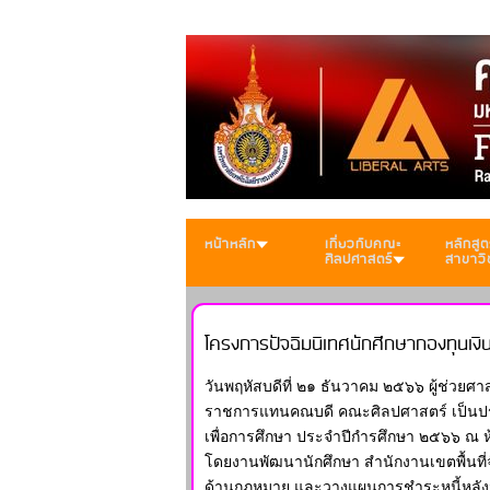
หน้าหลัก
เกี่ยวกับคณะ
หลักสูต
ศิลปศาสตร์
สาขาวิ
โครงการปัจฉิมนิเทศนักศึกษากองทุนเงิ
วันพฤหัสบดีที่ ๒๑ ธันวาคม ๒๕๖๖ ผู้ช่วย
ราชการแทนคณบดี คณะศิลปศาสตร์ เป็นประธา
เพื่อการศึกษา ประจำปีกำรศึกษา ๒๕๖๖ ณ ห
โดยงานพัฒนานักศึกษา สำนักงานเขตพื้นที่จั
ด้านกฎหมาย และวางแผนการชำระหนี้หลังจาก