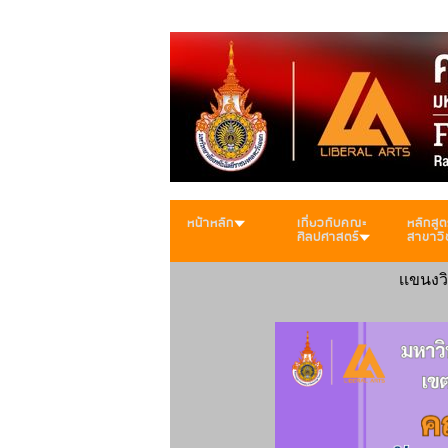
หน้าหลัก
เกี่ยวกับคณะ
หลักสูต
ศิลปศาสตร์
สาขาวิ
เเขนงว